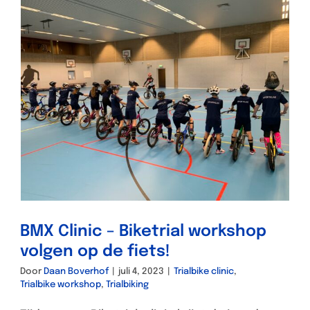
BMX Clinic – Biketrial workshop
volgen op de fiets!
Door
Daan Boverhof
|
juli 4, 2023
|
Trialbike clinic
,
Trialbike workshop
,
Trialbiking